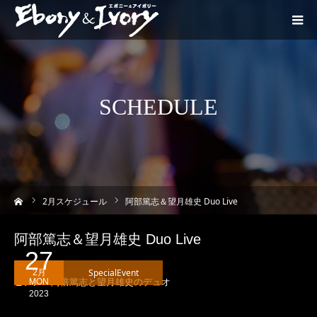
SCHEDULE
ーム
2
月スケジュール
阿部篤志＆望月雄史 Duo Live
阿部篤志＆望月雄史 Duo Live
27
SpecialEvent
2月
ピアノ・阿倍篤志と望月雄史のデュオ
MON
2023