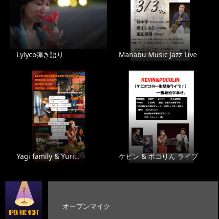
Lylyco弾き語り
Manabu Music Jazz Live
Yagi family & Yuri…
ケビン & ポコりん ライブ
プンマイク
お客