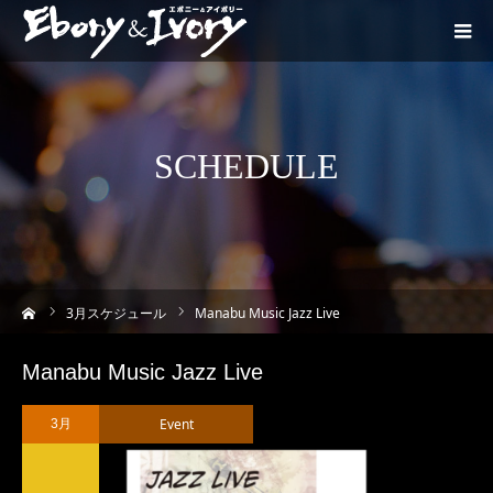
SCHEDULE
ーム
3
月スケジュール
Manabu Music Jazz Live
Manabu Music Jazz Live
Event
3月