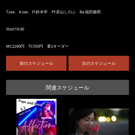
T.sax、A.sax、Fl.鈴木学 Pf.若山しのぶ Ba.福田義明
Start19:30
MC2200円 TC550円 要2オーダー
前のスケジュール
次のスケジュール
関連スケジュール