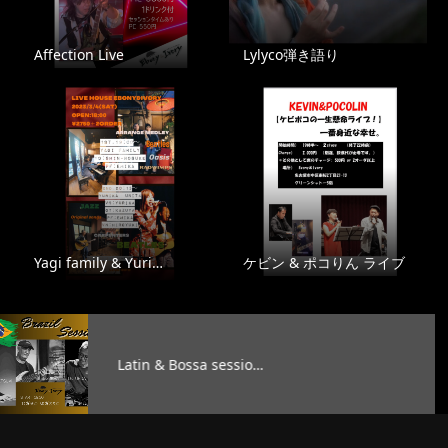
Affection Live
Lylyco弾き語り
Yagi family & Yuri…
ケビン & ポコりん ライブ
ossa sessio…
TAG’S MUS