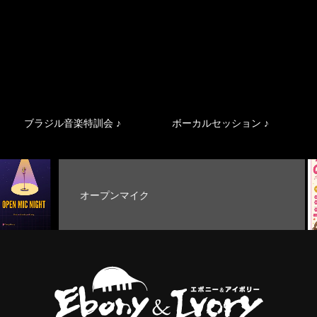
ブラジル音楽特訓会 ♪
ボーカルセッション ♪
オープンマイク