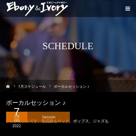
SCHEDULE
ーム
1
月スケジュール
ボーカルセッション ♪
ボーカルセッション ♪
7
Session
1月
ノンジャンルです。歌謡曲もロック、ポップス、ジャズも
FRI
2022