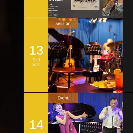
Session
13
THU
2022
Event
14