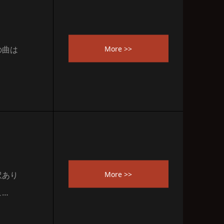
More >>
の曲は
More >>
訳あり
ュ…