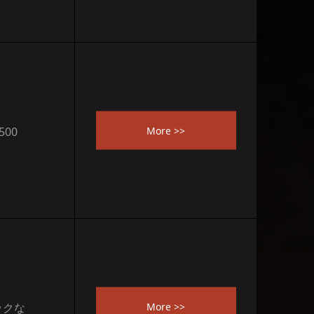
More >>
500
More >>
ックな