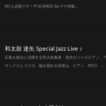
MCも必聴です！Pf 松井昭浩 Ba ゲゲ伊藤…
和太鼓 達矢 Special Jazz Live ♪
広島を拠点に活躍する和太鼓奏者・達矢がジャズピアノ、
サックスとコラボ。脇を固める演者は、ピアノ・RICO、…