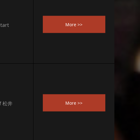
More >>
art
More >>
 松井