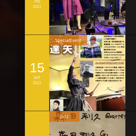
FRI
2022
SpecialEvent
15
SAT
2022
Jazz