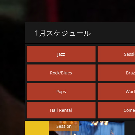
1
月スケジュール
Jazz
Sess
Rock/Blues
Braz
Pops
Wor
Hall Rental
Come
Session