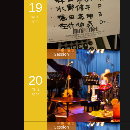
19
WED
2022
Session
20
THU
2022
Session