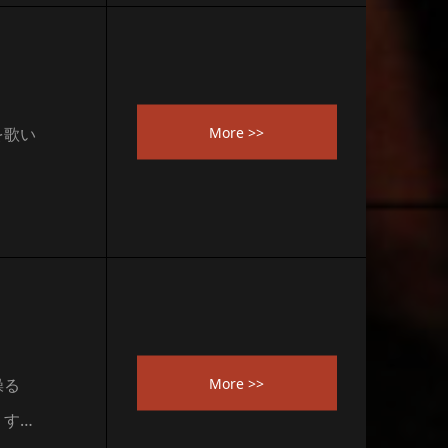
More >>
を歌い
More >>
操る
うす…