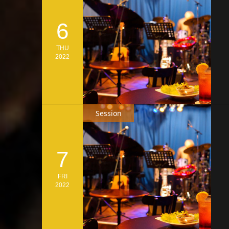
6
THU
2022
Session
7
FRI
2022