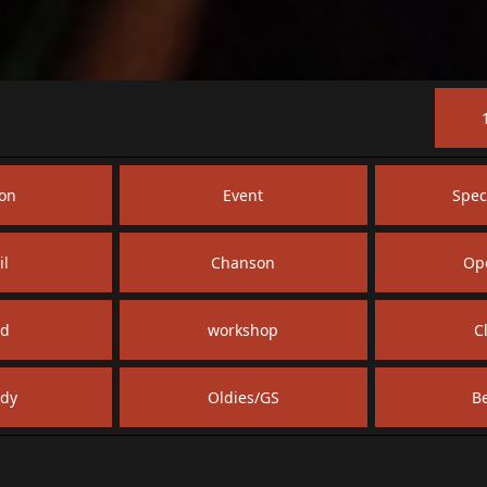
ion
Event
Spec
il
Chanson
Op
ld
workshop
C
dy
Oldies/GS
B