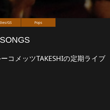
dies/GS
Pops
 SONGS
メッツTAKESHIの定期ライブ