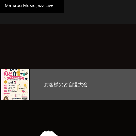
Manabu Music Jazz Live
ど自慢大会
Stage L