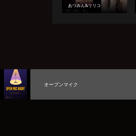
あつみん&リリコ
マイク
お客様の