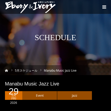
SCHEDULE
ーム
5
月スケジュール
Manabu Music Jazz Live
Manabu Music Jazz Live
29
Event
Jazz
5月
FRI
2026