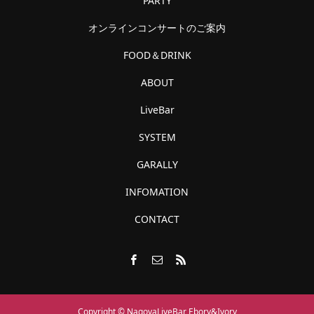
PARTY
オンラインコンサートのご案内
FOOD＆DRINK
ABOUT
LiveBar
SYSTEM
GARALLY
INFOMATION
CONTACT
Copyright © NagoyaLiveBar Ebory&Ivory