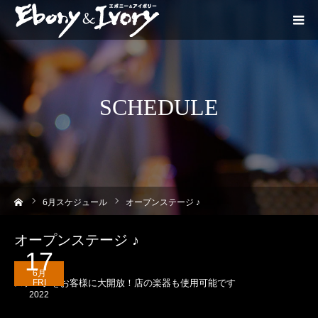
SCHEDULE
ーム
6
月スケジュール
オープンステージ ♪
オープンステージ ♪
17
6月
ステージをお客様に大開放！店の楽器も使用可能です
FRI
2022