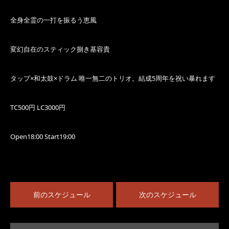
全身全霊の一打を振るう恵風
変幻自在のスティック捌き基容貴
タップ×和太鼓×ドラム 唯一無二のトリオ。結成5周年を祝い暴れます
TC500円 LC3000円
Open18:00 Start19:00
前のスケジュール
次のスケジュール