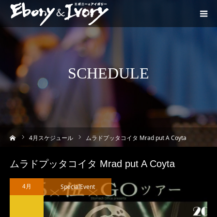
SCHEDULE
ーム
4
月スケジュール
ムラドプッタコイタ Mrad put A Coyta
ムラドプッタコイタ Mrad put A Coyta
SpecialEvent
4月