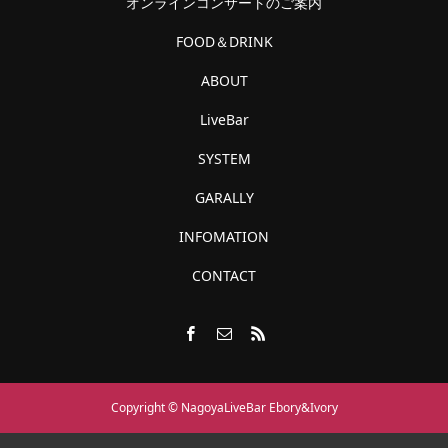
オンラインコンサートのご案内
FOOD＆DRINK
ABOUT
LiveBar
SYSTEM
GARALLY
INFOMATION
CONTACT
Copyright © NagoyaLiveBar Ebory&Ivory