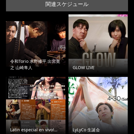
関連スケジュール
令和Torio 水野修平 出宮寛
之 山崎隼人
GLOW LIVE
Latin especial en vivo!…
LyLyCo 生誕会