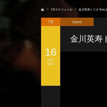
ホーム
7
月スケジュール
金川英寿トリオ feat
Event
7月
金川英寿ト
16
SUN
2023