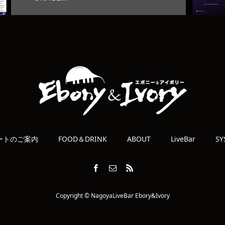
ートのご案内
FOOD＆DRINK
ABOUT
LiveBar
SY
Copyright © NagoyaLiveBar Ebory&Ivory