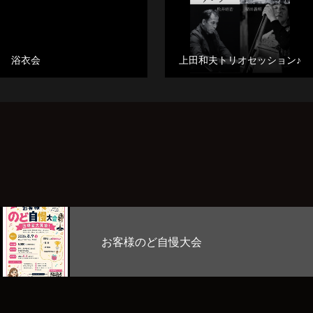
浴衣会
上田和夫トリオセッション♪
慢大会
Stage Lab