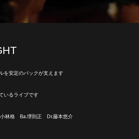
GHT
ルを安定のバックが支えます
ているライブです
f.小林格 Ba.堺則正 Dr.藤本悠介