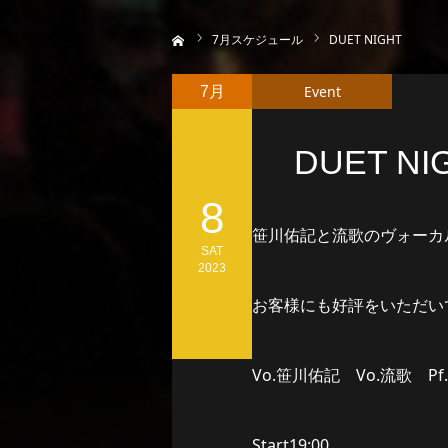
ホーム
7
月スケジュール
DUET NIGHT
Event
7月
DUET NI
8
笹川佑記と流歌のヴォーカ
SAT
2023
お客様にも好評をいただい
Vo.笹川佑記 Vo.流歌 P
Start19:00