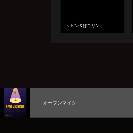
ケビン＆ぽこリン
ク
お客様のど自