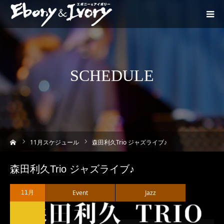
SCHEDULE
ーム
11
月スケジュール
森田利久Trio ジャズライブ♪
森田利久Trio ジャズライブ♪
Event
Jazz
11月