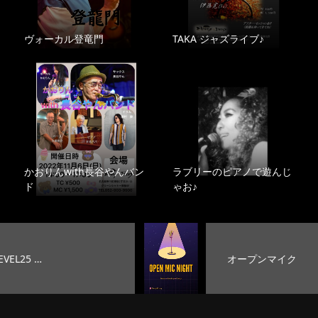
ヴォーカル登竜門
TAKA ジャズライブ♪
かおりんwith長谷やんバン
ラブリーのピアノで遊んじ
ド
ゃお♪
オープンマイク