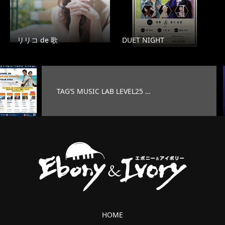
リリコ de 歌
DUET NIGHT
’S MUSIC LAB LEVEL25 …
オ
HOME