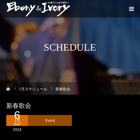
SCHEDULE
ーム
1
月スケジュール
新春歌会
新春歌会
6
Event
1月
SAT
2024