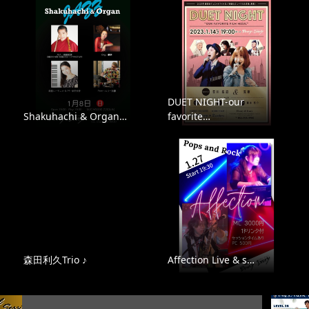
DUET NIGHT-our
Shakuhachi & Organ…
favorite…
森田利久Trio ♪
Affection Live & s…