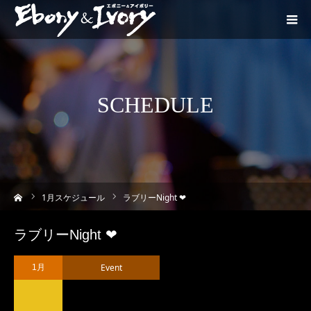
SCHEDULE
ーム
1
月スケジュール
ラブリーNight ❤︎
ラブリーNight ❤︎
Event
1月