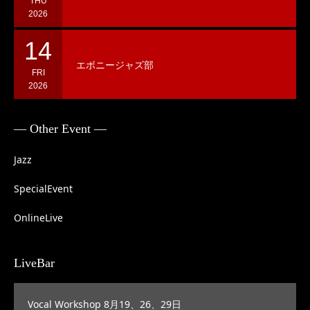
THU
2026
14
エボニージャズ部
FRI
2026
— Other Event —
Jazz
SpecialEvent
OnlineLive
LiveBar
Vocal Workshop 8月19、26、29日