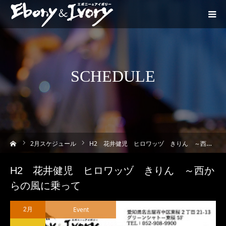
SCHEDULE
ーム
2
月スケジュール
H2 花井健児 ヒロワッヅ きりん ～西からの風に乗って
H2 花井健児 ヒロワッヅ きりん ～西か
らの風に乗って
Event
2月