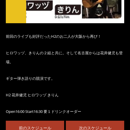
前回のライブも好評だったH2のお二人が大阪から再び！
ヒロワッヅ、きりんの２組と共に。そして名古屋からは花井健児も登
場。
ギター弾き語りの競演です。
H2 花井健児 ヒロワッヅ きりん
Open16:00 Start16:30 要１ドリンクオーダー
前のスケジュール
次のスケジュール