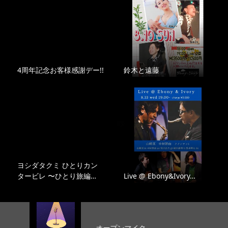
4周年記念お客様感謝デー!!
鈴木と遠藤
ヨシダタクミ ひとりカン
タービレ 〜ひとり旅編…
Live @ Ebony&Ivory…
オープンマイク