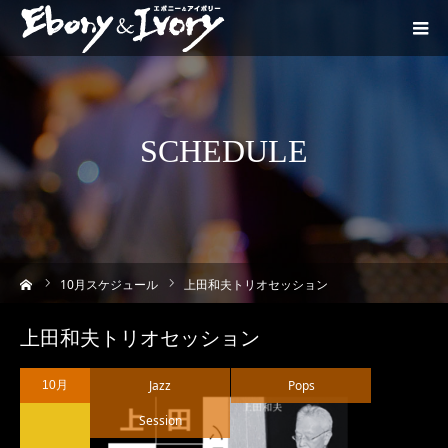
SCHEDULE
ーム
10
月スケジュール
上田和夫トリオセッション
上田和夫トリオセッション
Jazz
Pops
10月
Session