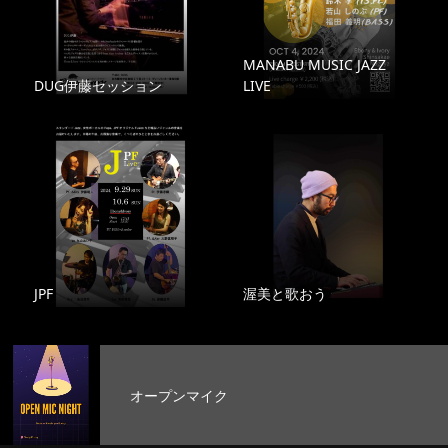
MANABU MUSIC JAZZ
DUG伊藤セッション
LIVE
JPF
渥美と歌おう
オープンマイク