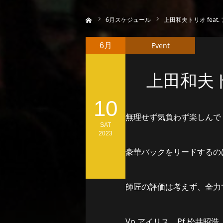
ホーム
6
月スケジュール
上田和夫トリオ feat.
Event
6月
上田和夫ト
10
無理せず気負わず楽しんで
SAT
2023
豪華バックをリードするの
師匠の評価は考えず、全力
Vo.アイリス Pf.松井昭浩