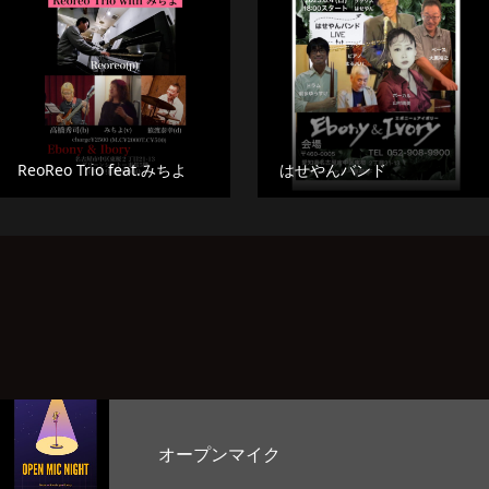
ReoReo Trio feat.みちよ
はせやんバンド
お客様のど自慢大会