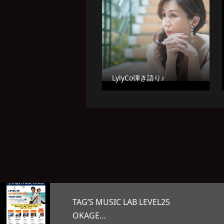
LylyCo弾き語り♪
VEL25
オープンマイク