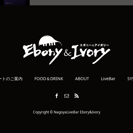
ートのご案内
FOOD＆DRINK
ABOUT
LiveBar
SY
Copyright © NagoyaLiveBar Ebory&Ivory