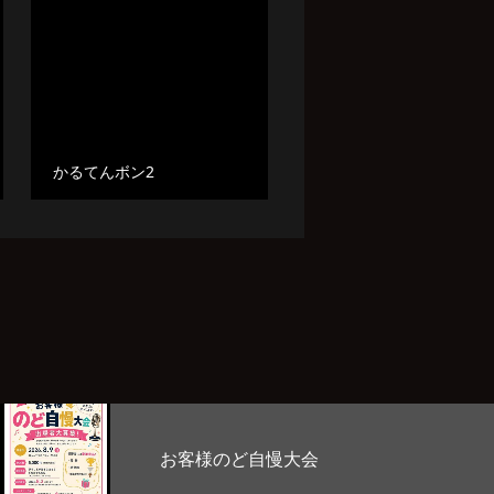
かるてんボン2
Stage Lab