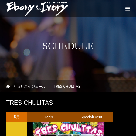
SCHEDULE
ーム
5
月スケジュール
TRES CHULITAS
TRES CHULITAS
Latin
SpecialEvent
5月