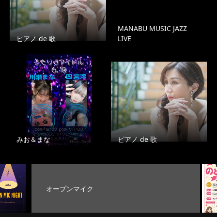
MANABU MUSIC JAZZ
ピアノ de 歌
LIVE
みお＆まな
ピアノ de 歌
ク
お客様のど自