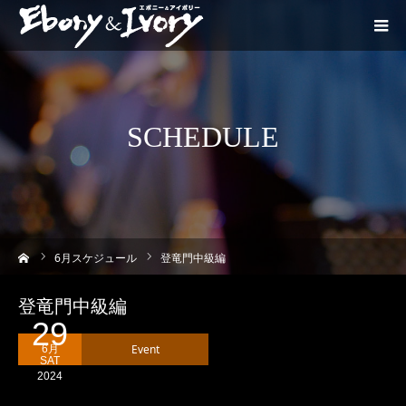
SCHEDULE
ーム
6
月スケジュール
登竜門中級編
登竜門中級編
29
Event
6月
SAT
2024