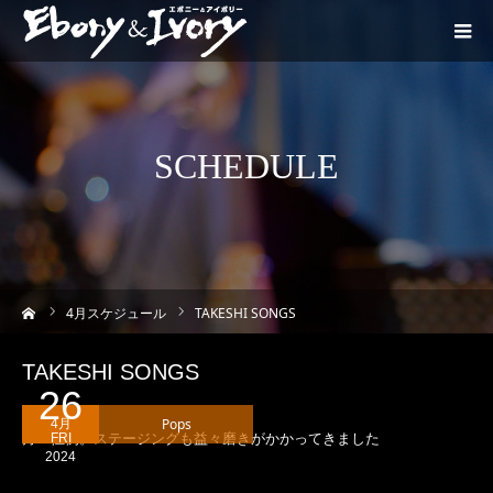
SCHEDULE
ーム
4
月スケジュール
TAKESHI SONGS
TAKESHI SONGS
26
Pops
4月
月一恒例。ステージングも益々磨きがかかってきました
FRI
2024