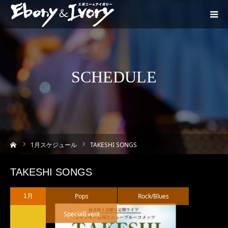
SCHEDULE
ーム
1
月スケジュール
TAKESHI SONGS
TAKESHI SONGS
Pops
Rock/Blues
1月
SpecialEvent