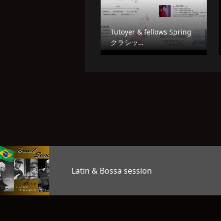
Tutoyer & fellows Spring
クラシッ…
TAG’S MUSIC LAB LEVE
OKAGE…