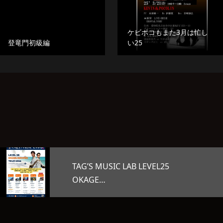
ケビポコもまた3月は忙し
登竜門初級編
い25
L25
オープンマイク