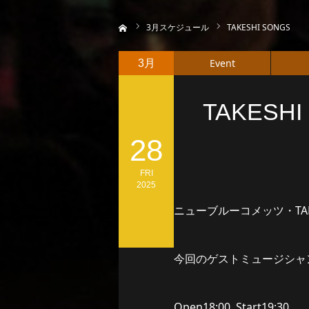
ホーム
3
月スケジュール
TAKESHI SONGS
Event
3月
TAKESHI
28
FRI
2025
ニューブルーコメッツ・TA
今回のゲストミュージシャ
Open18:00 Start19:30