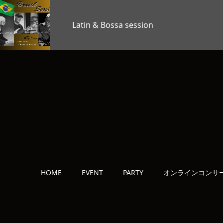
TAG’S MUSIC LAB LEVEL25
OKAGE…
HOME
EVENT
PARTY
オンラインコンサ