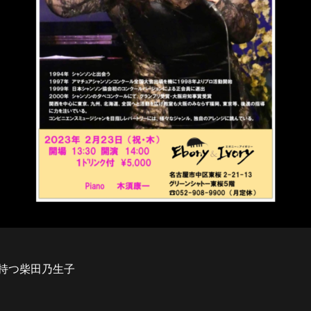
持つ柴田乃生子