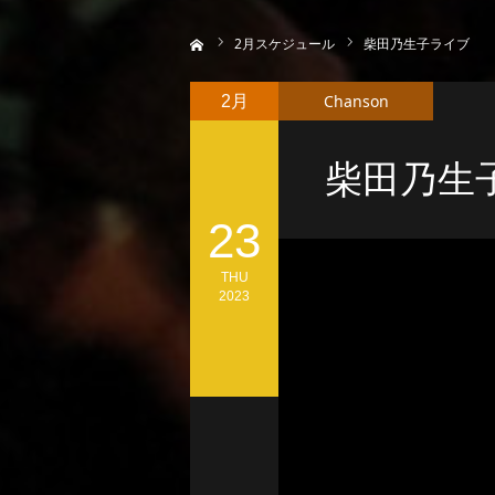
ホーム
2
月スケジュール
柴田乃生子ライブ
Chanson
2月
柴田乃生
23
THU
2023