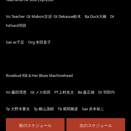
Vo Teacher Gt Mabon京須 Gt Dekasue鈴木
Ba Duck大橋 Dr
hithard羽田
Sax ac千足 Org 米田直子
Rosebud RIE＆Her Blues Machinehead
Vo 藤田理恵 Gt メカ前田 Pf 上村友太 Ba 森正雄 Dr 羽田均
Tp 大野木重夫 Tp 横山茂樹 Tb 尾関雅彦 Sax 井本裕ニ
前のスケジュール
次のスケジュール