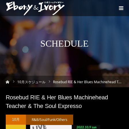
SCHEDULE
ーム
10
月スケジュール
Rosebud RIE & Her Blues Machinehead Teacher & The Soul Expresso
Rosebud RIE & Her Blues Machinehead
Teacher & The Soul Expresso
R&B/Soul/Funk/Others
10月