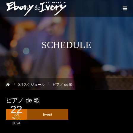
SCHEDULE
ーム
5
月スケジュール
ピアノ de 歌
ピアノ de 歌
22
Event
5月
WED
2024