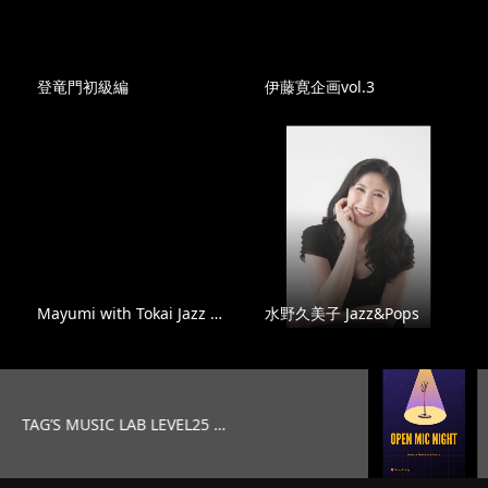
登竜門初級編
伊藤寛企画vol.3
Mayumi with Tokai Jazz …
水野久美子 Jazz&Pops
EVEL25 …
オープンマイク