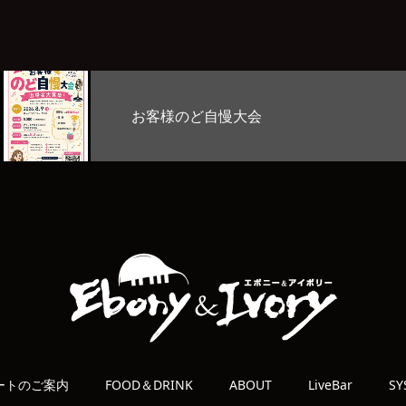
Stage Lab
ートのご案内
FOOD＆DRINK
ABOUT
LiveBar
SY