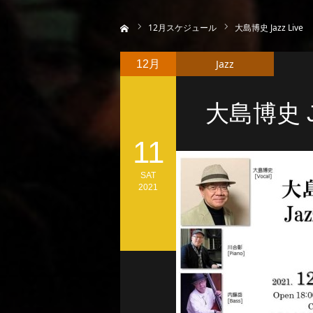
ホーム
12
月スケジュール
大島博史 Jazz Live
Jazz
12月
大島博史 Ja
11
SAT
2021