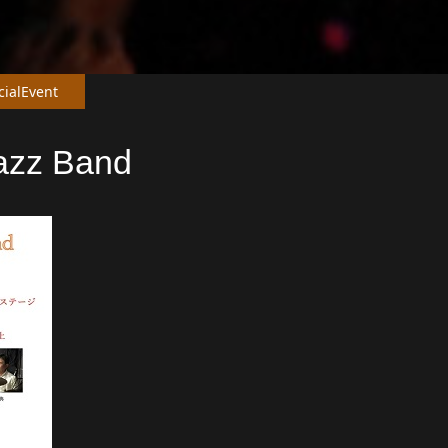
cialEvent
Jazz Band