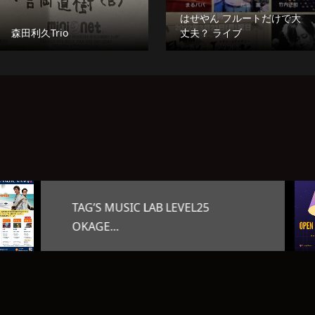
はせやん フルートだけで大
森田利久Trio
丈夫？ ライブ
オープンマイク