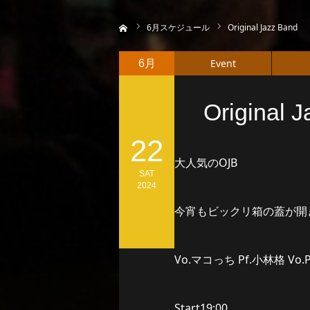
ホーム
6
月スケジュール
Original Jazz Band
Event
6月
Original 
22
大人気のOJB
SAT
2024
今宵もビックリ箱の蓋が開
Vo.マコっち Pf.小林格 Vo.P
Start19:00