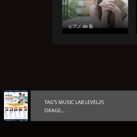
ピアノ de 歌
5
オープンマイク