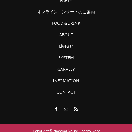
PARTY
オンラインコンサートのご案内
FOOD＆DRINK
ABOUT
LiveBar
SYSTEM
GARALLY
INFOMATION
CONTACT
Copyright © NagoyaLiveBar Ebory&Ivory