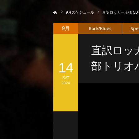
ホーム
9
月スケジュール
直訳ロッカー王様 C
Rock/Blues
Spe
9月
直訳ロッカ
14
部トリオ
SAT
2024