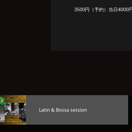
3500円（予約）当日400
TAG’S MUSIC LAB LEVEL25
OKAGE…