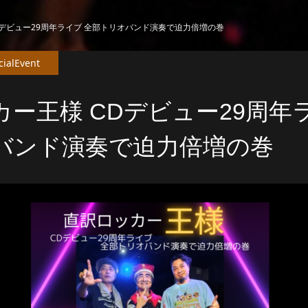
Dデビュー29周年ライブ 全部トリオバンド演奏で迫力倍増の巻
cialEvent
ー王様 CDデビュー29周年
バンド演奏で迫力倍増の巻