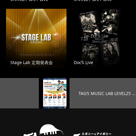
Stage Lab 定期発表会
Doc’s Live
TAG’S MUSIC LAB LEVEL25 …