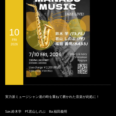
10
FRI
2026
実力派ミュージシャン達の時を重ねて磨かれた音楽が此処に！
Sax.鈴木学 Pf.若山しのぶ Ba.福田義明