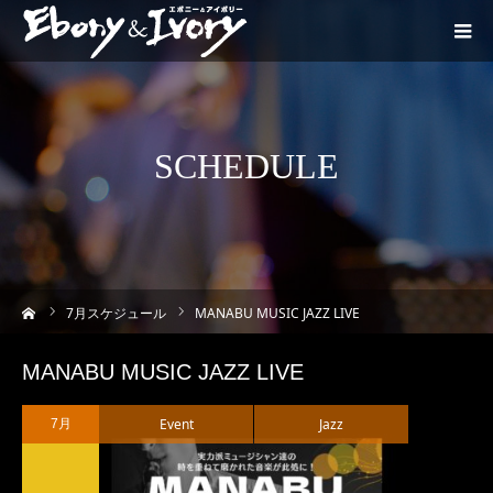
SCHEDULE
ーム
7
月スケジュール
MANABU MUSIC JAZZ LIVE
MANABU MUSIC JAZZ LIVE
Event
Jazz
7月