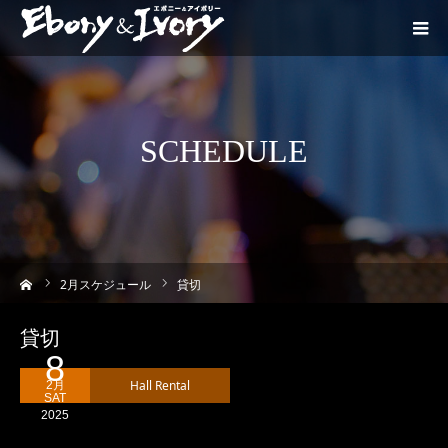
SCHEDULE
ーム
2
月スケジュール
貸切
貸切
8
Hall Rental
2月
SAT
2025