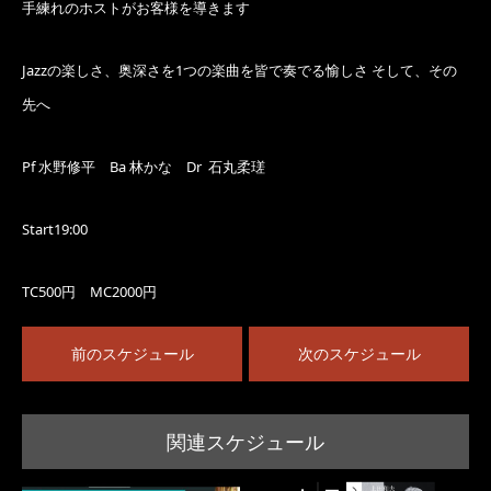
手練れのホストがお客様を導きます
Jazzの楽しさ、奥深さを1つの楽曲を皆で奏でる愉しさ そして、その
先へ
Pf 水野修平 Ba 林かな Dr 石丸柔瑳
Start19:00
TC500円 MC2000円
前のスケジュール
次のスケジュール
関連スケジュール