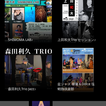
SHIMOMA LAB♪
上田和夫Trio セッション♪
盆ジャズ 睡蓮＆Dolce 塩
森田利久Trio Jazz♪
蛸熱倶楽部