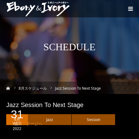
SCHEDULE
ーム
8
月スケジュール
Jazz Session To Next Stage
Jazz Session To Next Stage
31
Jazz
Session
8月
一つ上のステージへ
WED
2022