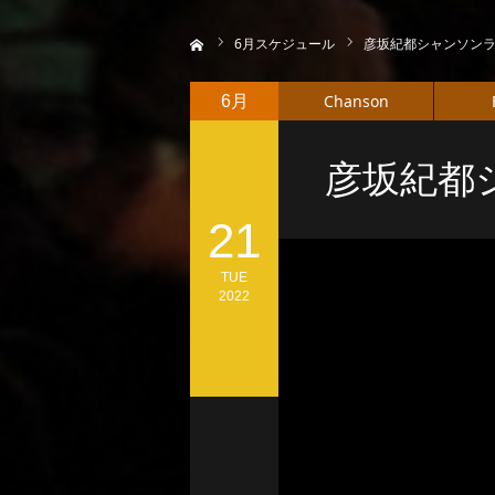
ホーム
6
月スケジュール
彦坂紀都シャンソンラ
Chanson
6月
彦坂紀都
21
TUE
2022