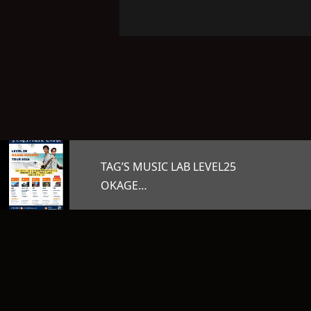
B LEVEL25
オープンマイク