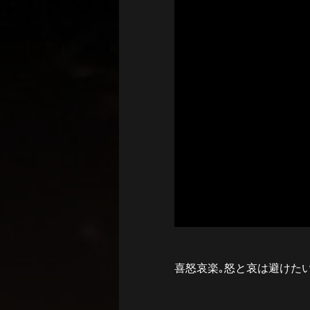
喜怒哀楽｡怒と哀は避けた