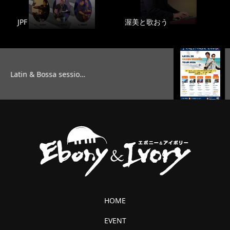
JPF
渥美と歌おう
TAG’S MUSIC LAB LEVEL25 
HOME
EVENT