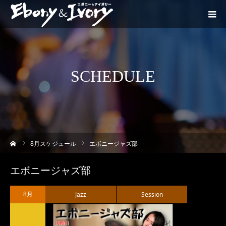
SCHEDULE
ーム
8
月スケジュール
エボニージャズ部
エボニージャズ部
Jazz
Session
8月