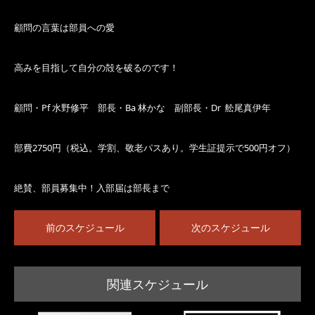
顧問の言葉は部員への愛
高みを目指して自分の殻を破るのです！
顧問・Pf 水野修平 部長・Ba 林かな 副部長・Dr 舩尾真伊年
部費2750円（税込。学割、敬老パスあり。学生証提示で500円オフ）
絶賛、部員募集中！入部届は部長まで
前のスケジュール
次のスケジュール
関連スケジュール