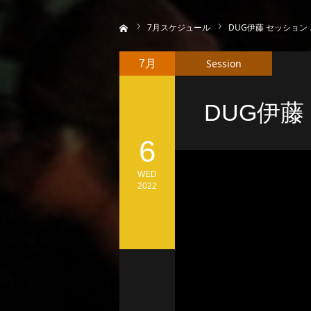
ホーム
7
月スケジュール
DUG伊藤 セッション 
Session
7月
DUG伊藤
6
WED
2022