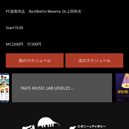
Pf.渥美尚志 Ba.Alberto Beserra Dr.上田和夫
Start19:30
MC2200円 TC500円
前のスケジュール
次のスケジュール
AB LEVEL25 …
オープンマイク