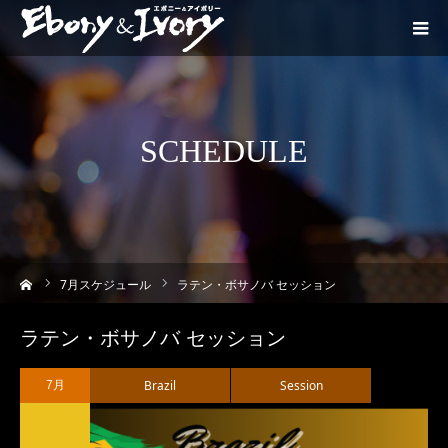
SCHEDULE
ーム
7
月スケジュール
ラテン・ボサノバ セッション
ラテン・ボサノバ セッション
Brazil
Session
7月