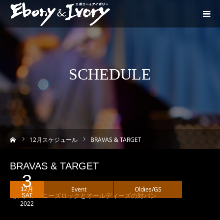
SCHEDULE
ーム
12
月スケジュール
BRAVAS & TARGET
BRAVAS & TARGET
3
Event
Oldies/GS
12月
昭和ジャパニーズロックとオールディーズの対バン
SAT
2022