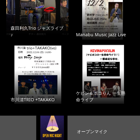
森田利久Trio ジャズライブ
♪
Manabu Music Jazz Live
ケビン＆ポコりん 一生懸
市川清TRIO +TAKAKO
命ライブ
オープンマイク