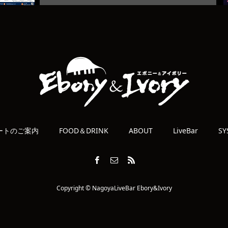
ートのご案内
FOOD＆DRINK
ABOUT
LiveBar
SY
Copyright © NagoyaLiveBar Ebory&Ivory