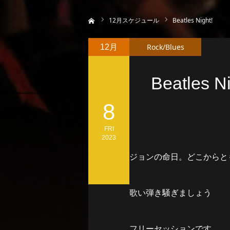
ホーム
12
月スケジュール
Beatles Night!
Rock/Blues
12月
Beatles Ni
8
FRI
2023
ジョンの命日。どこからとも
歌い弾き騒ぎましょう
フリーセッションです