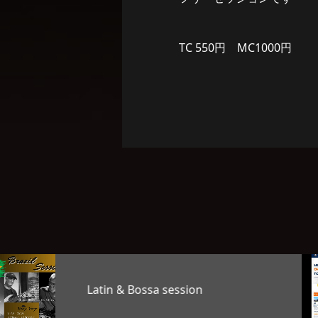
TC 550円 MC1000円
TAG’S MUSIC LAB LEVEL25
OKAGE…