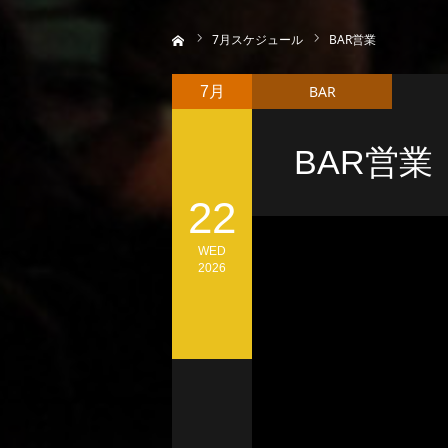
ホーム
7
月スケジュール
BAR営業
BAR
7月
BAR営業
22
WED
2026