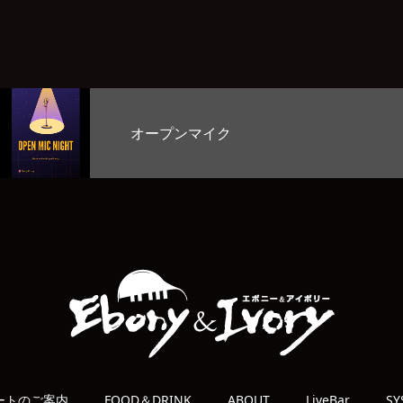
お客様のど自慢大会
ートのご案内
FOOD＆DRINK
ABOUT
LiveBar
SY