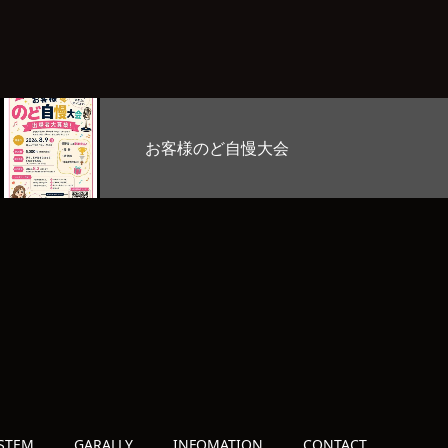
Stage Lab
STEM
GARALLY
INFOMATION
CONTACT