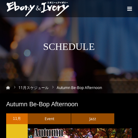
SCHEDULE
ーム
11
月スケジュール
Autumn Be-Bop Afternoon
Autumn Be-Bop Afternoon
Event
Jazz
11月