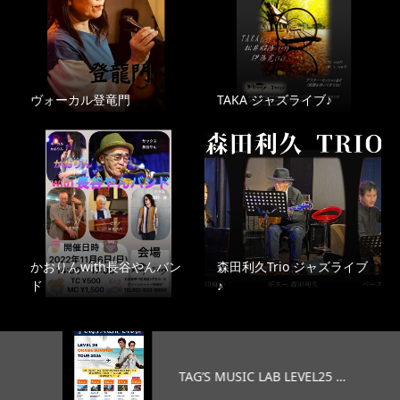
ヴォーカル登竜門
TAKA ジャズライブ♪
かおりんwith長谷やんバン
森田利久Trio ジャズライブ
ド
♪
TAG’S MUSIC LAB LEVEL25 …