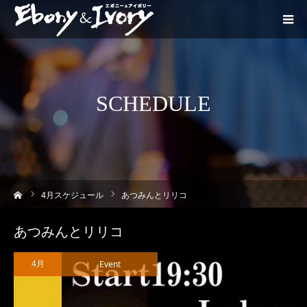
SCHEDULE
ーム
4
月スケジュール
あつみんとリリコ
あつみんとリリコ
Event
4月