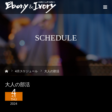
SCHEDULE
ーム
4
月スケジュール
大人の部活
大人の部活
4
4月
THU
2024