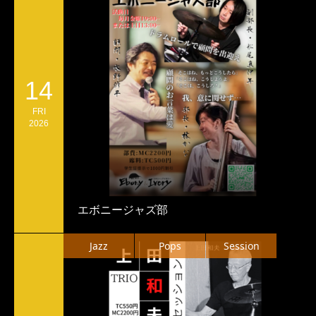
14
FRI
2026
エボニージャズ部
Jazz
Pops
Session