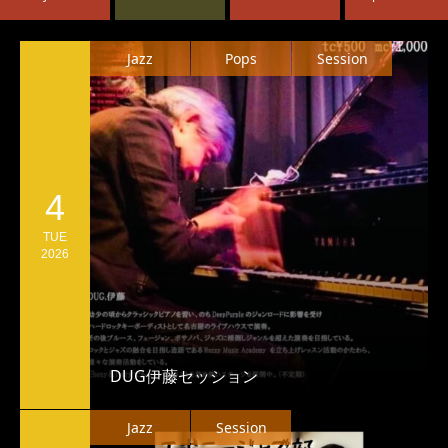
Jazz
Pops
Session
4
TUE
2026
DUG伊藤セッション
Jazz
Session