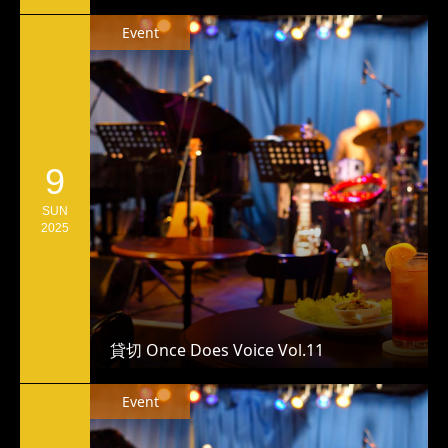
Event
9
SUN
2025
貸切 Once Does Voice Vol.11
Event