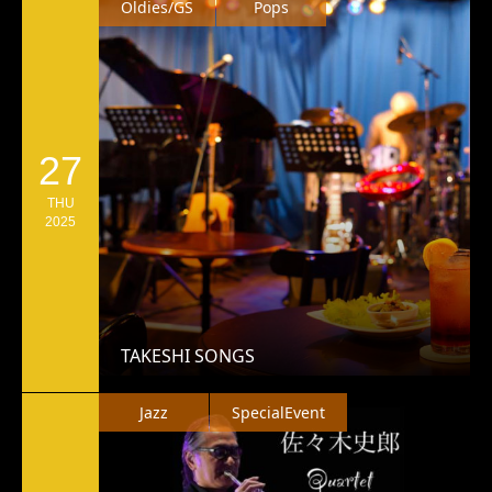
Oldies/GS
Pops
27
THU
2025
TAKESHI SONGS
Jazz
SpecialEvent