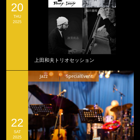
20
THU
2025
上田和夫トリオセッション
Jazz
SpecialEvent
22
SAT
2025