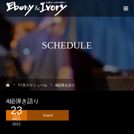
SCHEDULE
ーム
11
月スケジュール
4組弾き語り
4組弾き語り
23
Event
11月
WED
2022