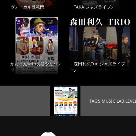
ヴォーカル登竜門
TAKA ジャズライブ♪
かおりんwith長谷やんバン
森田利久Trio ジャズライブ
ド
♪
TAG’S MUSIC LAB LEVEL25 …