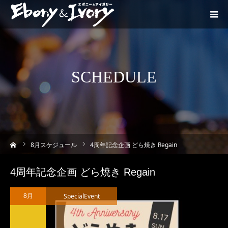
SCHEDULE
ーム
8
月スケジュール
4周年記念企画 どら焼き Regain
4周年記念企画 どら焼き Regain
SpecialEvent
8月