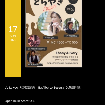
17
SUN
2025
Vo.Lylyco Pf.阿部篤志 Ba.Alberto Beserra Dr.黒田和良
Open18:30 Start19:30